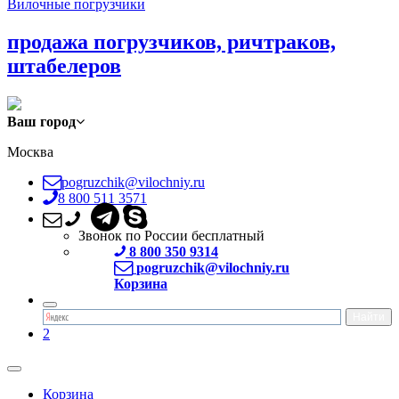
Вилочные погрузчики
продажа погрузчиков, ричтраков,
штабелеров
Ваш город
Москва
pogruzchik@vilochniy.ru
8 800 511 3571
Звонок по России бесплатный
8 800 350 9314
pogruzchik@vilochniy.ru
Корзина
2
Корзина