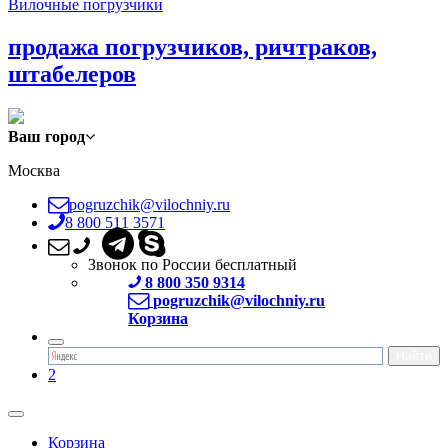
Вилочные погрузчики
продажа погрузчиков, ричтраков,
штабелеров
Ваш город
Москва
pogruzchik@vilochniy.ru
8 800 511 3571
Звонок по России бесплатный
8 800 350 9314
pogruzchik@vilochniy.ru
Корзина
2
Корзина