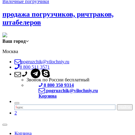
Вилочные погрузчики
продажа погрузчиков, ричтраков,
штабелеров
Ваш город
Москва
pogruzchik@vilochniy.ru
8 800 511 3571
Звонок по России бесплатный
8 800 350 9314
pogruzchik@vilochniy.ru
Корзина
2
Корзина