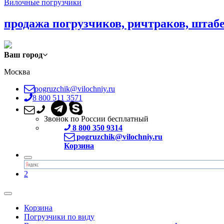
Вилочные погрузчики
продажа погрузчиков, ричтраков, штаб
Ваш город
Москва
pogruzchik@vilochniy.ru
8 800 511 3571
Звонок по России бесплатный
8 800 350 9314
pogruzchik@vilochniy.ru
Корзина
2
Корзина
Погрузчики по виду