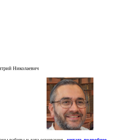
итрий Николаевич
оны работы и дата основания -
читать подробнее
.