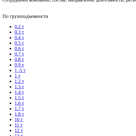
По грузоподъемности
0.2 т
0.3 т
0.4 т
0.5 т
0.6 т
0.7 т
0.8 т
0.9 т
1 -5 т
1 т
1.2 т
1.3 т
1.4 т
1.5 т
1.6 т
1.7 т
1.8 т
10 т
11 т
12 т
13 т