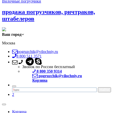
Вилочные погрузчики
продажа погрузчиков, ричтраков,
штабелеров
Ваш город
Москва
pogruzchik@vilochniy.ru
8 800 511 3571
Звонок по России бесплатный
8 800 350 9314
pogruzchik@vilochniy.ru
Корзина
2
Корзина