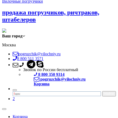
Вилочные погрузчики
продажа погрузчиков, ричтраков,
штабелеров
Ваш город
Москва
pogruzchik@vilochniy.ru
8 800 511 3571
Звонок по России бесплатный
8 800 350 9314
pogruzchik@vilochniy.ru
Корзина
2
Корзина