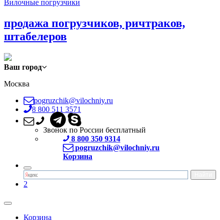
Вилочные погрузчики
продажа погрузчиков, ричтраков,
штабелеров
Ваш город
Москва
pogruzchik@vilochniy.ru
8 800 511 3571
Звонок по России бесплатный
8 800 350 9314
pogruzchik@vilochniy.ru
Корзина
2
Корзина