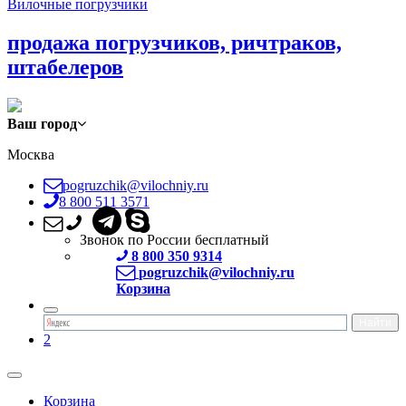
Вилочные погрузчики
продажа погрузчиков, ричтраков,
штабелеров
Ваш город
Москва
pogruzchik@vilochniy.ru
8 800 511 3571
Звонок по России бесплатный
8 800 350 9314
pogruzchik@vilochniy.ru
Корзина
2
Корзина