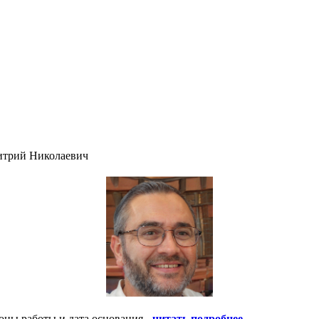
итрий Николаевич
оны работы и дата основания -
читать подробнее
.