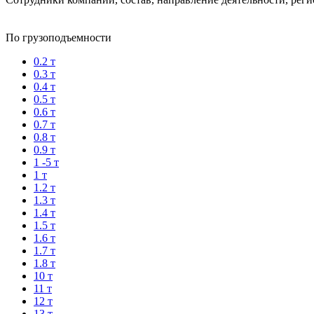
По грузоподъемности
0.2 т
0.3 т
0.4 т
0.5 т
0.6 т
0.7 т
0.8 т
0.9 т
1 -5 т
1 т
1.2 т
1.3 т
1.4 т
1.5 т
1.6 т
1.7 т
1.8 т
10 т
11 т
12 т
13 т