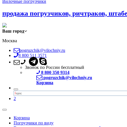
Вилочные погрузчики
продажа погрузчиков, ричтраков, штаб
Ваш город
Москва
pogruzchik@vilochniy.ru
8 800 511 3571
Звонок по России бесплатный
8 800 350 9314
pogruzchik@vilochniy.ru
Корзина
2
Корзина
Погрузчики по виду