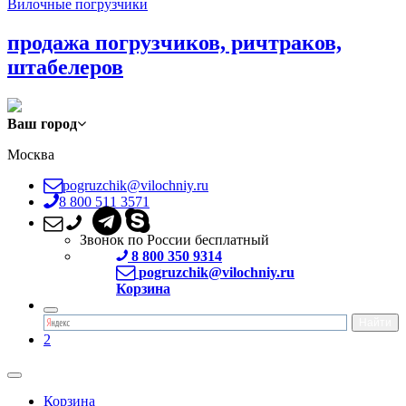
Вилочные погрузчики
продажа погрузчиков, ричтраков,
штабелеров
Ваш город
Москва
pogruzchik@vilochniy.ru
8 800 511 3571
Звонок по России бесплатный
8 800 350 9314
pogruzchik@vilochniy.ru
Корзина
2
Корзина