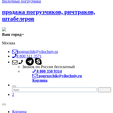
Вилочные погрузчики
продажа погрузчиков, ричтраков,
штабелеров
Ваш город
Москва
pogruzchik@vilochniy.ru
8 800 511 3571
Звонок по России бесплатный
8 800 350 9314
pogruzchik@vilochniy.ru
Корзина
2
Корзина