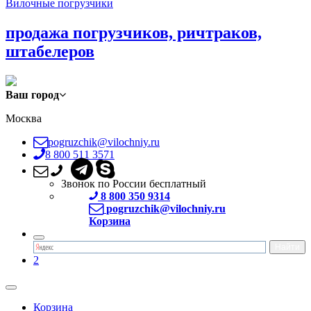
Вилочные погрузчики
продажа погрузчиков, ричтраков,
штабелеров
Ваш город
Москва
pogruzchik@vilochniy.ru
8 800 511 3571
Звонок по России бесплатный
8 800 350 9314
pogruzchik@vilochniy.ru
Корзина
2
Корзина