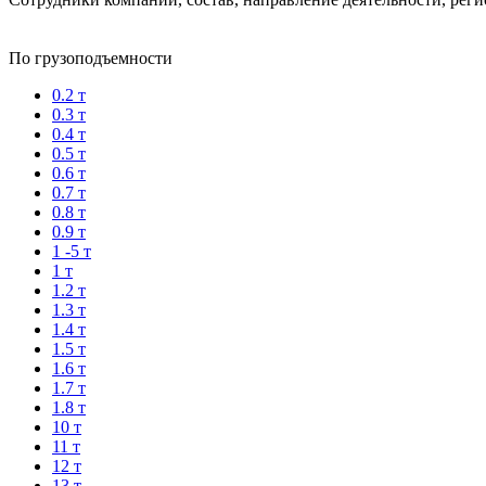
По грузоподъемности
0.2 т
0.3 т
0.4 т
0.5 т
0.6 т
0.7 т
0.8 т
0.9 т
1 -5 т
1 т
1.2 т
1.3 т
1.4 т
1.5 т
1.6 т
1.7 т
1.8 т
10 т
11 т
12 т
13 т