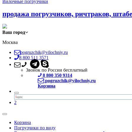
Вилочные погрузчики
продажа погрузчиков, ричтраков, штаб
Ваш город
Москва
pogruzchik@vilochniy.ru
8 800 511 3571
Звонок по России бесплатный
8 800 350 9314
pogruzchik@vilochniy.ru
Корзина
2
Корзина
Погрузчики по виду