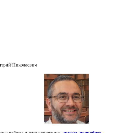
итрий Николаевич
оны работы и дата основания -
читать подробнее
.