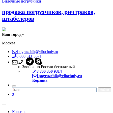
Вилочные погрузчики
продажа погрузчиков, ричтраков,
штабелеров
Ваш город
Москва
pogruzchik@vilochniy.ru
8 800 511 3571
Звонок по России бесплатный
8 800 350 9314
pogruzchik@vilochniy.ru
Корзина
2
Корзина