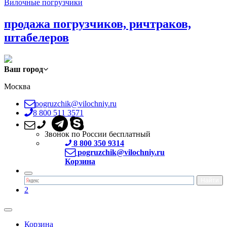
Вилочные погрузчики
продажа погрузчиков, ричтраков,
штабелеров
Ваш город
Москва
pogruzchik@vilochniy.ru
8 800 511 3571
Звонок по России бесплатный
8 800 350 9314
pogruzchik@vilochniy.ru
Корзина
2
Корзина