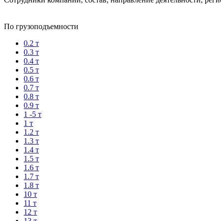
По грузоподъемности
0.2 т
0.3 т
0.4 т
0.5 т
0.6 т
0.7 т
0.8 т
0.9 т
1 -5 т
1 т
1.2 т
1.3 т
1.4 т
1.5 т
1.6 т
1.7 т
1.8 т
10 т
11 т
12 т
13 т