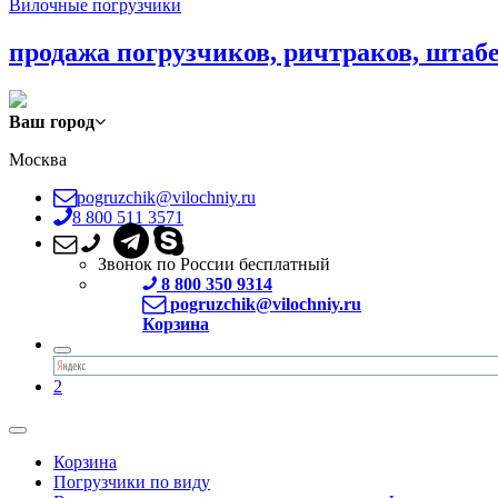
Вилочные погрузчики
продажа погрузчиков, ричтраков, штаб
Ваш город
Москва
pogruzchik@vilochniy.ru
8 800 511 3571
Звонок по России бесплатный
8 800 350 9314
pogruzchik@vilochniy.ru
Корзина
2
Корзина
Погрузчики по виду