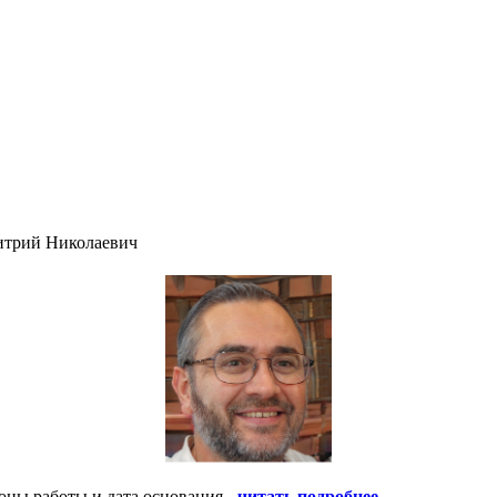
итрий Николаевич
оны работы и дата основания -
читать подробнее
.