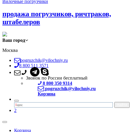
Вилочные погрузчики
продажа погрузчиков, ричтраков,
штабелеров
Ваш город
Москва
pogruzchik@vilochniy.ru
8 800 511 3571
Звонок по России бесплатный
8 800 350 9314
pogruzchik@vilochniy.ru
Корзина
2
Корзина