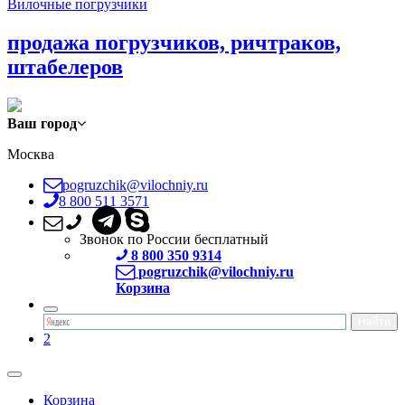
Вилочные погрузчики
продажа погрузчиков, ричтраков,
штабелеров
Ваш город
Москва
pogruzchik@vilochniy.ru
8 800 511 3571
Звонок по России бесплатный
8 800 350 9314
pogruzchik@vilochniy.ru
Корзина
2
Корзина