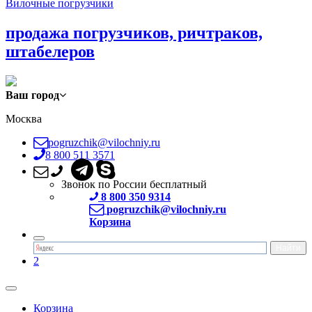
Вилочные погрузчики
продажа погрузчиков, ричтраков,
штабелеров
Ваш город
Москва
pogruzchik@vilochniy.ru
8 800 511 3571
Звонок по России бесплатный
8 800 350 9314
pogruzchik@vilochniy.ru
Корзина
2
Корзина