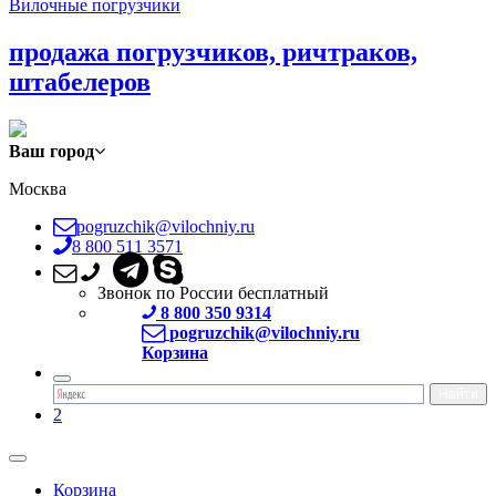
Вилочные погрузчики
продажа погрузчиков, ричтраков,
штабелеров
Ваш город
Москва
pogruzchik@vilochniy.ru
8 800 511 3571
Звонок по России бесплатный
8 800 350 9314
pogruzchik@vilochniy.ru
Корзина
2
Корзина