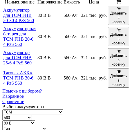
Наименование
Напряжение
Емкость
Цена
Аккумулятор
Добавить
для TCM FHB
80 В В
560 Ач
321 тыс. руб.
в
20-30 4 PzS 560
корзину
Аккумуляторная
батарея для
Добавить
80 В В
560 Ач
321 тыс. руб.
TCM FHB 20-6
в
корзину
4 PzS 560
Аккумулятор
Добавить
для TCM FHB
80 В В
560 Ач
321 тыс. руб.
в
25-6 4 PzS 560
корзину
Тяговая АКБ к
Добавить
TCM FHB 30-6
80 В В
560 Ач
321 тыс. руб.
в
4 PzS 560
корзину
Помочь с выбором?
Избранное
Сравнение
Выбор аккумулятора