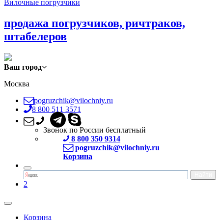
Вилочные погрузчики
продажа погрузчиков, ричтраков,
штабелеров
Ваш город
Москва
pogruzchik@vilochniy.ru
8 800 511 3571
Звонок по России бесплатный
8 800 350 9314
pogruzchik@vilochniy.ru
Корзина
2
Корзина