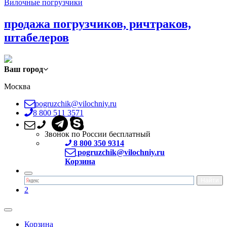
Вилочные погрузчики
продажа погрузчиков, ричтраков,
штабелеров
Ваш город
Москва
pogruzchik@vilochniy.ru
8 800 511 3571
Звонок по России бесплатный
8 800 350 9314
pogruzchik@vilochniy.ru
Корзина
2
Корзина