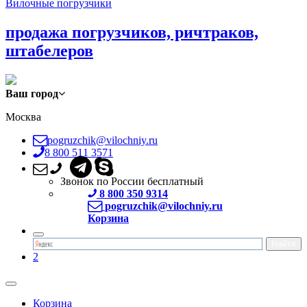
Вилочные погрузчики
продажа погрузчиков, ричтраков,
штабелеров
Ваш город
Москва
pogruzchik@vilochniy.ru
8 800 511 3571
Звонок по России бесплатный
8 800 350 9314
pogruzchik@vilochniy.ru
Корзина
2
Корзина