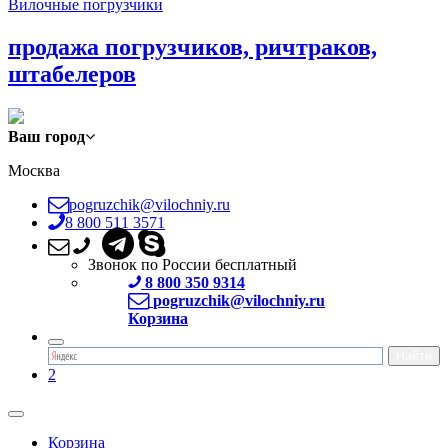
Вилочные погрузчики
продажа погрузчиков, ричтраков,
штабелеров
Ваш город
Москва
pogruzchik@vilochniy.ru
8 800 511 3571
Звонок по России бесплатный
8 800 350 9314
pogruzchik@vilochniy.ru
Корзина
2
Корзина