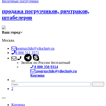
Вилочные погрузчики
продажа погрузчиков, ричтраков,
штабелеров
Ваш город
Москва
pogruzchik@vilochniy.ru
8 800 511 3571
Звонок по России бесплатный
8 800 350 9314
pogruzchik@vilochniy.ru
Корзина
2
Корзина