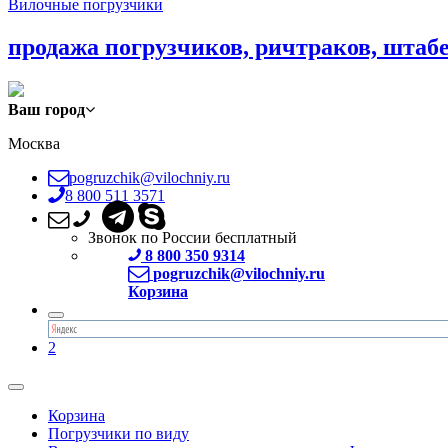
Вилочные погрузчики
продажа погрузчиков, ричтраков, штаб
Ваш город
Москва
pogruzchik@vilochniy.ru
8 800 511 3571
Звонок по России бесплатный
8 800 350 9314
pogruzchik@vilochniy.ru
Корзина
2
Корзина
Погрузчики по виду