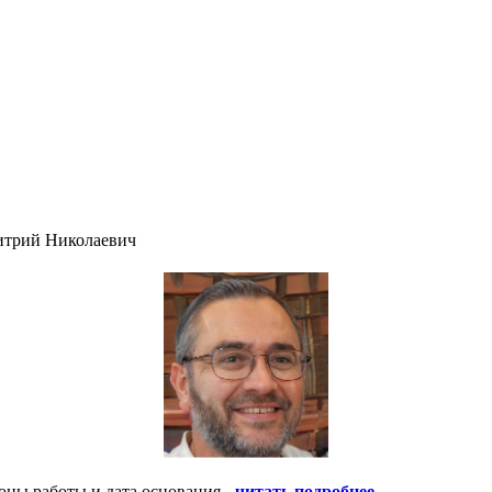
итрий Николаевич
оны работы и дата основания -
читать подробнее
.