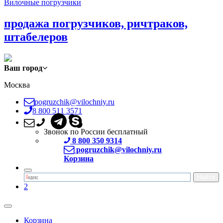
Вилочные погрузчики
продажа погрузчиков, ричтраков,
штабелеров
Ваш город
Москва
pogruzchik@vilochniy.ru
8 800 511 3571
Звонок по России бесплатный
8 800 350 9314
pogruzchik@vilochniy.ru
Корзина
2
Корзина