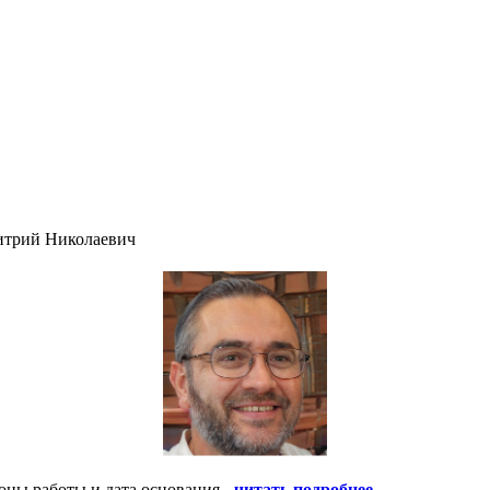
итрий Николаевич
оны работы и дата основания -
читать подробнее
.