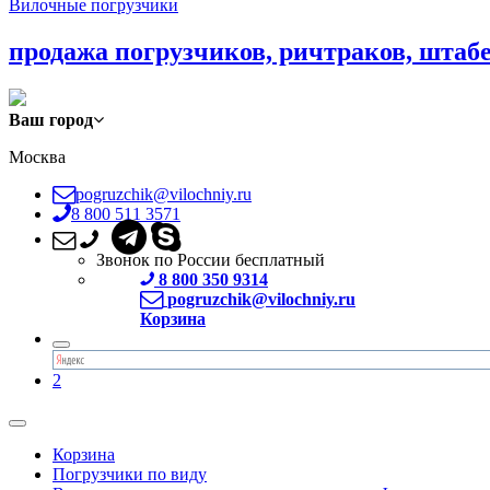
Вилочные погрузчики
продажа погрузчиков, ричтраков, штаб
Ваш город
Москва
pogruzchik@vilochniy.ru
8 800 511 3571
Звонок по России бесплатный
8 800 350 9314
pogruzchik@vilochniy.ru
Корзина
2
Корзина
Погрузчики по виду