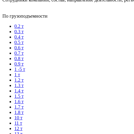
По грузоподъемности
0.2 т
0.3 т
0.4 т
0.5 т
0.6 т
0.7 т
0.8 т
0.9 т
1 -5 т
1 т
1.2 т
1.3 т
1.4 т
1.5 т
1.6 т
1.7 т
1.8 т
10 т
11 т
12 т
13 т