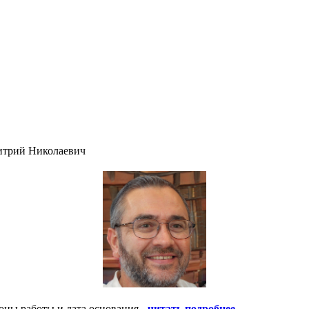
итрий Николаевич
оны работы и дата основания -
читать подробнее
.