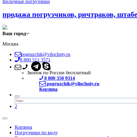
Вилочные погрузчики
продажа погрузчиков, ричтраков, штаб
Ваш город
Москва
pogruzchik@vilochniy.ru
8 800 511 3571
Звонок по России бесплатный
8 800 350 9314
pogruzchik@vilochniy.ru
Корзина
2
Корзина
Погрузчики по виду