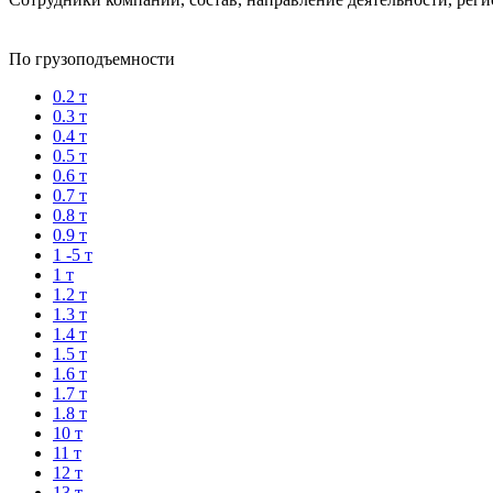
По грузоподъемности
0.2 т
0.3 т
0.4 т
0.5 т
0.6 т
0.7 т
0.8 т
0.9 т
1 -5 т
1 т
1.2 т
1.3 т
1.4 т
1.5 т
1.6 т
1.7 т
1.8 т
10 т
11 т
12 т
13 т