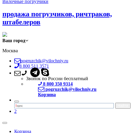
Вилочные погрузчики
продажа погрузчиков, ричтраков,
штабелеров
Ваш город
Москва
pogruzchik@vilochniy.ru
8 800 511 3571
Звонок по России бесплатный
8 800 350 9314
pogruzchik@vilochniy.ru
Корзина
2
Корзина