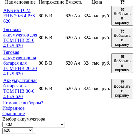
Наименование
Напряжение
Емкость
Цена
АКБ на TCM
Добавить
FHB 20-6 4 PzS
80 В В
620 Ач
324 тыс. руб.
в
620
корзину
Тяговый
аккумулятор для
Добавить
80 В В
620 Ач
324 тыс. руб.
TCM FHB 25-6
в
корзину
4 PzS 620
Тяговая
аккумуляторная
Добавить
батарея для
80 В В
620 Ач
324 тыс. руб.
в
TCM FHB 20-30
корзину
4 PzS 620
Аккумуляторная
батарея для
Добавить
80 В В
620 Ач
324 тыс. руб.
TCM FHB 30-6
в
корзину
4 PzS 620
Помочь с выбором?
Избранное
Сравнение
Выбор аккумулятора