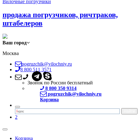
Вилочные погрузчики
продажа погрузчиков, ричтраков,
штабелеров
Ваш город
Москва
pogruzchik@vilochniy.ru
8 800 511 3571
Звонок по России бесплатный
8 800 350 9314
pogruzchik@vilochniy.ru
Корзина
2
Корзина