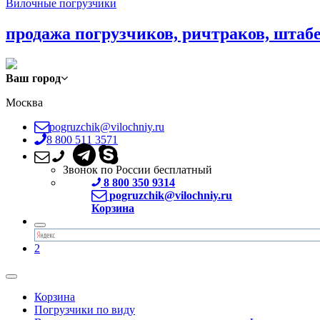
Вилочные погрузчики
продажа погрузчиков, ричтраков, штаб
Ваш город
Москва
pogruzchik@vilochniy.ru
8 800 511 3571
Звонок по России бесплатный
8 800 350 9314
pogruzchik@vilochniy.ru
Корзина
2
Корзина
Погрузчики по виду