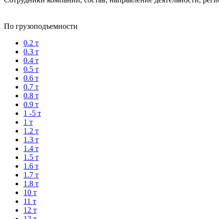
По грузоподъемности
0.2 т
0.3 т
0.4 т
0.5 т
0.6 т
0.7 т
0.8 т
0.9 т
1 -5 т
1 т
1.2 т
1.3 т
1.4 т
1.5 т
1.6 т
1.7 т
1.8 т
10 т
11 т
12 т
13 т