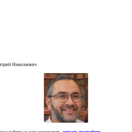
итрий Николаевич
оны работы и дата основания -
читать подробнее
.