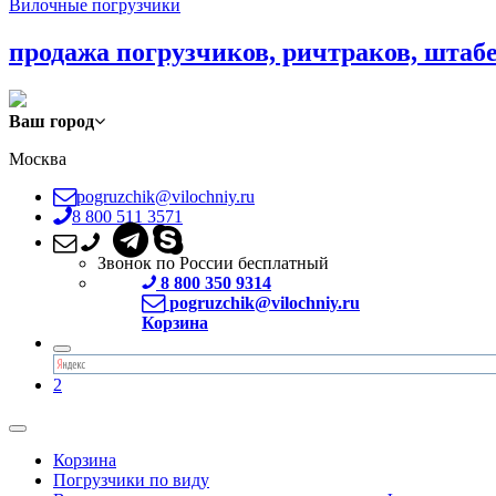
Вилочные погрузчики
продажа погрузчиков, ричтраков, штаб
Ваш город
Москва
pogruzchik@vilochniy.ru
8 800 511 3571
Звонок по России бесплатный
8 800 350 9314
pogruzchik@vilochniy.ru
Корзина
2
Корзина
Погрузчики по виду