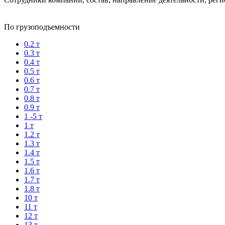
По грузоподъемности
0.2 т
0.3 т
0.4 т
0.5 т
0.6 т
0.7 т
0.8 т
0.9 т
1 -5 т
1 т
1.2 т
1.3 т
1.4 т
1.5 т
1.6 т
1.7 т
1.8 т
10 т
11 т
12 т
13 т