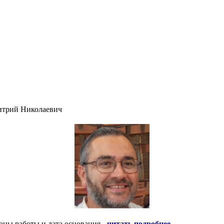
итрий Николаевич
оны работы и дата основания -
читать подробнее
.