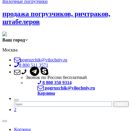
Вилочные погрузчики
продажа погрузчиков, ричтраков,
штабелеров
Ваш город
Москва
pogruzchik@vilochniy.ru
8 800 511 3571
Звонок по России бесплатный
8 800 350 9314
pogruzchik@vilochniy.ru
Корзина
2
Корзина