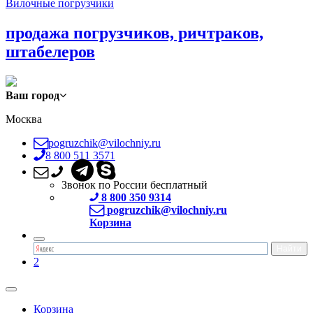
Вилочные погрузчики
продажа погрузчиков, ричтраков,
штабелеров
Ваш город
Москва
pogruzchik@vilochniy.ru
8 800 511 3571
Звонок по России бесплатный
8 800 350 9314
pogruzchik@vilochniy.ru
Корзина
2
Корзина