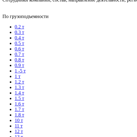
По грузоподъемности
0.2 т
0.3 т
0.4 т
0.5 т
0.6 т
0.7 т
0.8 т
0.9 т
1 -5 т
1 т
1.2 т
1.3 т
1.4 т
1.5 т
1.6 т
1.7 т
1.8 т
10 т
11 т
12 т
13 т