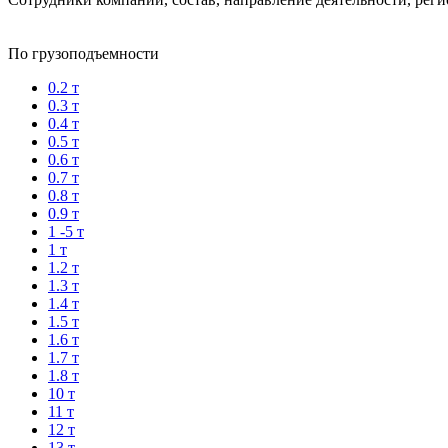
По грузоподъемности
0.2 т
0.3 т
0.4 т
0.5 т
0.6 т
0.7 т
0.8 т
0.9 т
1 -5 т
1 т
1.2 т
1.3 т
1.4 т
1.5 т
1.6 т
1.7 т
1.8 т
10 т
11 т
12 т
13 т