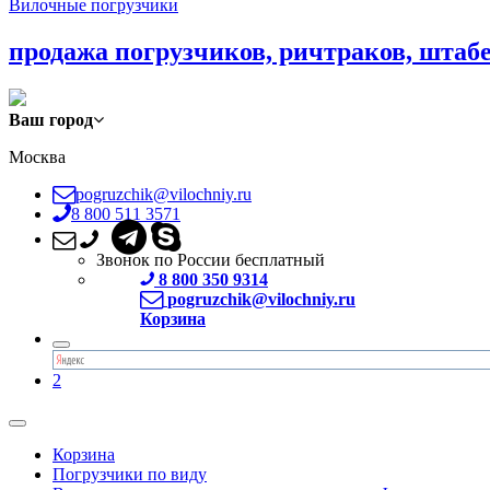
Вилочные погрузчики
продажа погрузчиков, ричтраков, штаб
Ваш город
Москва
pogruzchik@vilochniy.ru
8 800 511 3571
Звонок по России бесплатный
8 800 350 9314
pogruzchik@vilochniy.ru
Корзина
2
Корзина
Погрузчики по виду