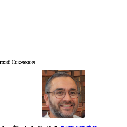
итрий Николаевич
оны работы и дата основания -
читать подробнее
.