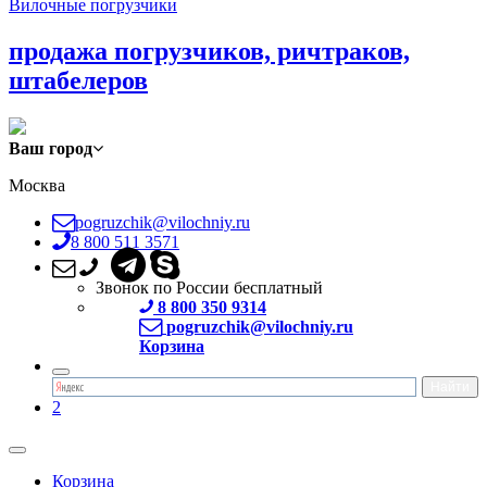
Вилочные погрузчики
продажа погрузчиков, ричтраков,
штабелеров
Ваш город
Москва
pogruzchik@vilochniy.ru
8 800 511 3571
Звонок по России бесплатный
8 800 350 9314
pogruzchik@vilochniy.ru
Корзина
2
Корзина