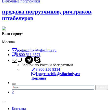
Вилочные погрузчики
продажа погрузчиков, ричтраков,
штабелеров
Ваш город
Москва
pogruzchik@vilochniy.ru
8 800 511 3571
Звонок по России бесплатный
8 800 350 9314
pogruzchik@vilochniy.ru
Корзина
2
Корзина