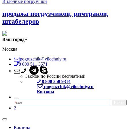
Вилочные погрузчики
продажа погрузчиков, ричтраков,
штабелеров
Ваш город
Москва
pogruzchik@vilochniy.ru
8 800 511 3571
Звонок по России бесплатный
8 800 350 9314
pogruzchik@vilochniy.ru
Корзина
2
Корзина