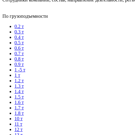
По грузоподъемности
0.2 т
0.3 т
0.4 т
0.5 т
0.6 т
0.7 т
0.8 т
0.9 т
1 -5 т
1 т
1.2 т
1.3 т
1.4 т
1.5 т
1.6 т
1.7 т
1.8 т
10 т
11 т
12 т
13 т