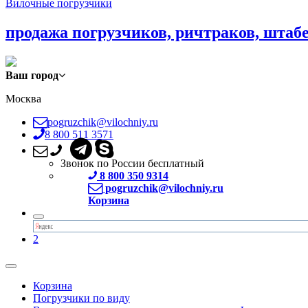
Вилочные погрузчики
продажа погрузчиков, ричтраков, штаб
Ваш город
Москва
pogruzchik@vilochniy.ru
8 800 511 3571
Звонок по России бесплатный
8 800 350 9314
pogruzchik@vilochniy.ru
Корзина
2
Корзина
Погрузчики по виду