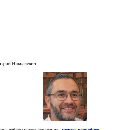
итрий Николаевич
оны работы и дата основания -
читать подробнее
.