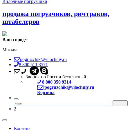
Вилочные погрузчики
продажа погрузчиков, ричтраков,
штабелеров
Ваш город
Москва
pogruzchik@vilochniy.ru
8 800 511 3571
Звонок по России бесплатный
8 800 350 9314
pogruzchik@vilochniy.ru
Корзина
2
Корзина