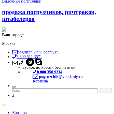
Вилочные погрузчики
продажа погрузчиков, ричтраков,
штабелеров
Ваш город
Москва
pogruzchik@vilochniy.ru
8 800 511 3571
Звонок по России бесплатный
8 800 350 9314
pogruzchik@vilochniy.ru
Корзина
2
Корзина