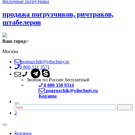
Вилочные погрузчики
продажа погрузчиков, ричтраков,
штабелеров
Ваш город
Москва
pogruzchik@vilochniy.ru
8 800 511 3571
Звонок по России бесплатный
8 800 350 9314
pogruzchik@vilochniy.ru
Корзина
2
Корзина