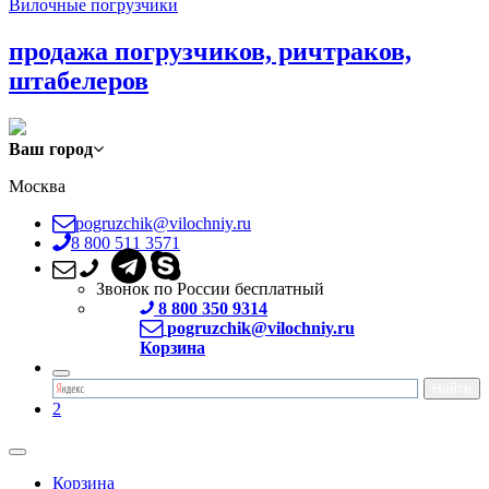
Вилочные погрузчики
продажа погрузчиков, ричтраков,
штабелеров
Ваш город
Москва
pogruzchik@vilochniy.ru
8 800 511 3571
Звонок по России бесплатный
8 800 350 9314
pogruzchik@vilochniy.ru
Корзина
2
Корзина