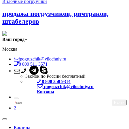
Вилочные погрузчики
продажа погрузчиков, ричтраков,
штабелеров
Ваш город
Москва
pogruzchik@vilochniy.ru
8 800 511 3571
Звонок по России бесплатный
8 800 350 9314
pogruzchik@vilochniy.ru
Корзина
2
Корзина