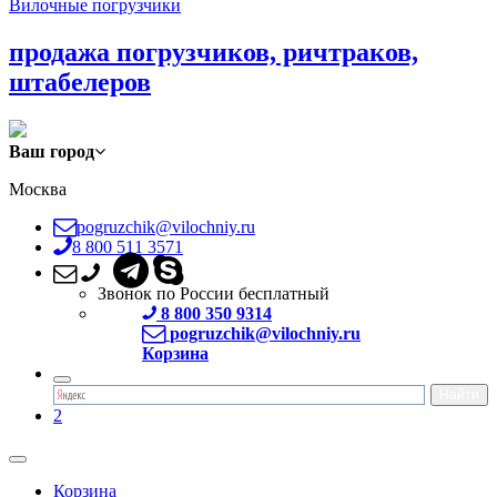
Вилочные погрузчики
продажа погрузчиков, ричтраков,
штабелеров
Ваш город
Москва
pogruzchik@vilochniy.ru
8 800 511 3571
Звонок по России бесплатный
8 800 350 9314
pogruzchik@vilochniy.ru
Корзина
2
Корзина