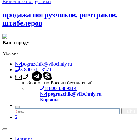
Вилочные погрузчики
продажа погрузчиков, ричтраков,
штабелеров
Ваш город
Москва
pogruzchik@vilochniy.ru
8 800 511 3571
Звонок по России бесплатный
8 800 350 9314
pogruzchik@vilochniy.ru
Корзина
2
Корзина