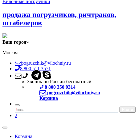
Вилочные погрузчики
продажа погрузчиков, ричтраков,
штабелеров
Ваш город
Москва
pogruzchik@vilochniy.ru
8 800 511 3571
Звонок по России бесплатный
8 800 350 9314
pogruzchik@vilochniy.ru
Корзина
2
Корзина