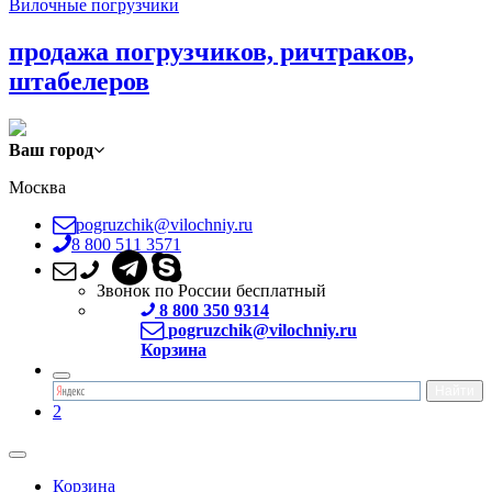
Вилочные погрузчики
продажа погрузчиков, ричтраков,
штабелеров
Ваш город
Москва
pogruzchik@vilochniy.ru
8 800 511 3571
Звонок по России бесплатный
8 800 350 9314
pogruzchik@vilochniy.ru
Корзина
2
Корзина